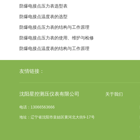
防爆电接点压力表选型表
防爆电接点温度表的选型
防爆电接点压力表的结构与工作原理
防爆电接点压力表的使用、维护与检修
防爆电接点温度表的结构与工作原理
友情链接：
沈阳星控测压仪表有限公司
关于我们
电话：13066563666
地址：辽宁省沈阳市皇姑区黄河北大街9-17号