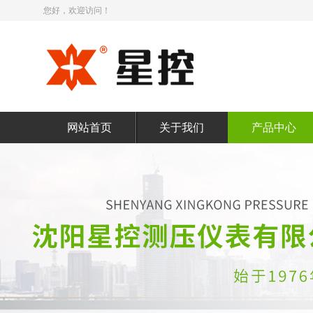
您好，欢迎访问！
网站首页
关于我们
产品中心