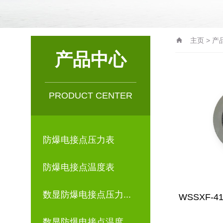
主页
>
产
产品中心
PRODUCT CENTER
防爆电接点压力表
防爆电接点温度表
数显防爆电接点压力...
WSSXF-
数显防爆电接点温度...