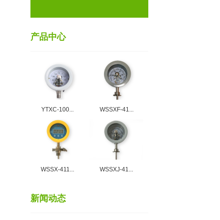
产品中心
YTXC-100...
WSSXF-41...
WSSX-411...
WSSXJ-41...
新闻动态