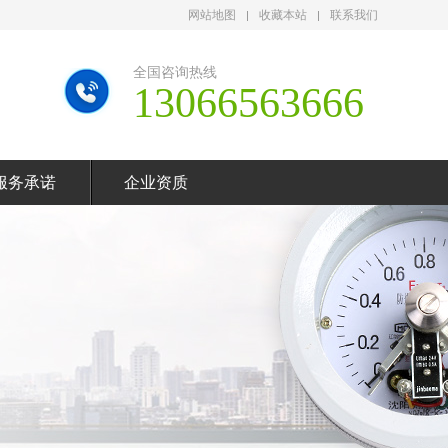
网站地图
收藏本站
联系我们
全国咨询热线
13066563666
服务承诺
企业资质