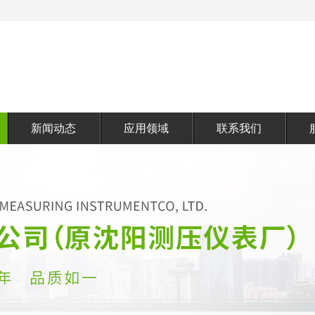
新闻动态
应用领域
联系我们