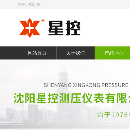
您好，欢迎访问！
网站首页
关于我们
产品中心