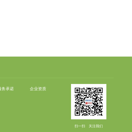
服务承诺
企业资质
扫一扫 关注我们